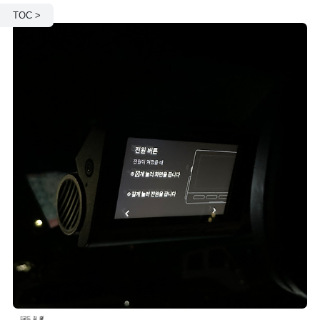
TOC >