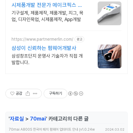
시제품개발 전문가 메이크픽스 고
퀄리티 시제품개발
기구설계, 제품제작, 제품개발, 지그, 목
업, 디자인목업, 시제품제작, App개발
https://www.partnermerlin.com/
광고
삼성이 신뢰하는 펌웨어개발사
삼성창조단지 운영사 기술자가 직접 개
발합니다.
공감
구독하기
'
자료실
>
70mai
' 카테고리의 다른 글
70mai A800S 한국어 패치 펌웨어 업데이트 안내 (v1.0.24w
2024.03.02