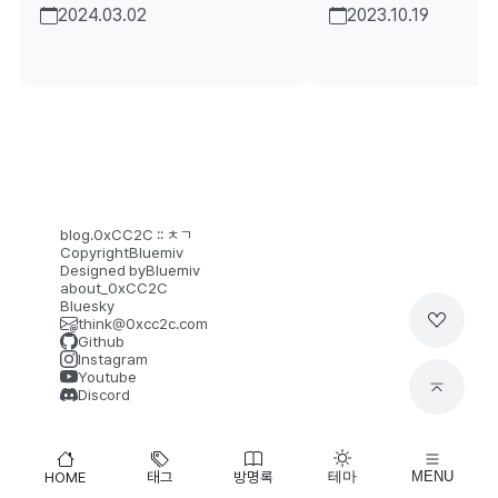
2024.03.02
2023.10.19
치 펌웨어 업데이트 안내 (v
치 펌웨어 업데이트 
1.0.24ww)
1.0.19ww)
blog.0xCC2C :: ㅊㄱ​
Copyright
Bluemiv
Designed by
Bluemiv
about_0xCC2C
Bluesky
think@0xcc2c.com
Github
Instagram
Youtube
Discord
HOME
태그
방명록
테마
MENU