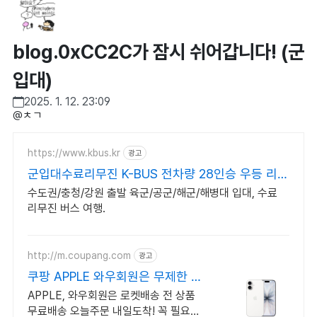
blog.0xCC2C가 잠시 쉬어갑니다! (군
입대)
2025. 1. 12. 23:09
@ㅊㄱ​
https://www.kbus.kr
광고
군입대수료리무진 K-BUS 전차량 28인승 우등 리무
진
수도권/충청/강원 출발 육군/공군/해군/해병대 입대, 수료
리무진 버스 여행.
http://m.coupang.com
광고
쿠팡 APPLE 와우회원은 무제한 무
료 배송
APPLE, 와우회원은 로켓배송 전 상품
무료배송 오늘주문 내일도착! 꼭 필요한