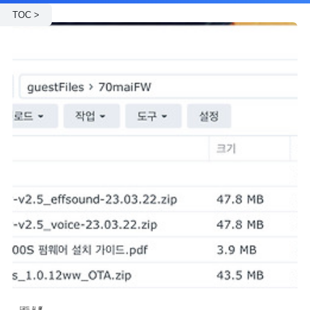
TOC >