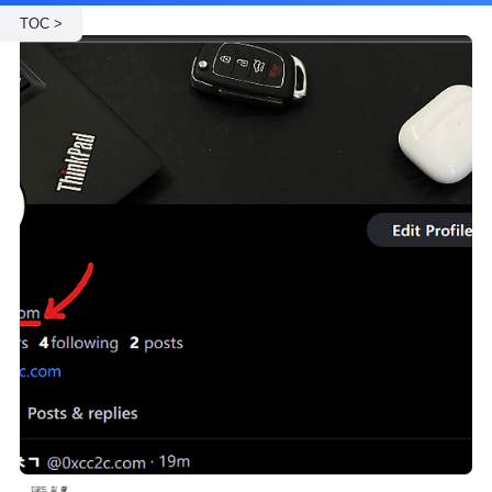
TOC >