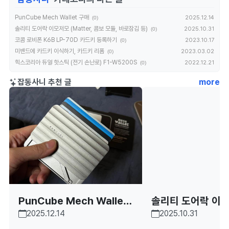
PunCube Mech Wallet 구매
2025.12.14
(0)
솔리티 도어락 이모저모 (Matter, 콤보 모듈, 바로잠김 등)
2025.10.31
(0)
코콤 로비폰 K6B LP-70D 카드키 등록하기
2023.10.17
(0)
미밴드에 카드키 이식하기, 카드키 리폼
2023.03.02
(0)
힉스코리아 듀얼 핫스틱 (전기 손난로) F1-W5200S
2022.12.21
(0)
잡동사니 추천 글
more
PunCube Mech Wallet
솔리티 도어락 이모
2025.12.14
2025.10.31
구매
atter, 콤보 모듈