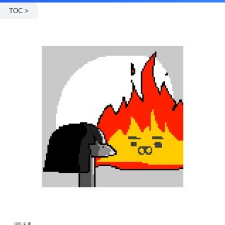
TOC >