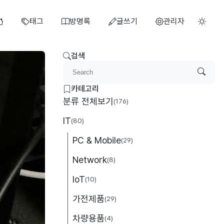
태그
방명록
글쓰기
관리자
검색
카테고리
분류 전체보기
(176)
IT
(80)
PC & Mobile
(29)
Network
(8)
IoT
(10)
가전제품
(29)
차량용품
(4)