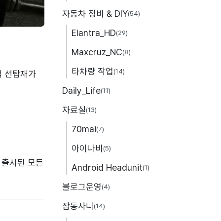
자동차 정비 & DIY
(54)
Elantra_HD
(29)
Maxcruz_NC
(8)
타차량 작업
(14)
앱 선탑재가
Daily_Life
(11)
자료실
(13)
70mai
(7)
아이나비
(5)
후 출시된 모든
Android Headunit
(1)
블로그운영
(4)
잡동사니
(14)