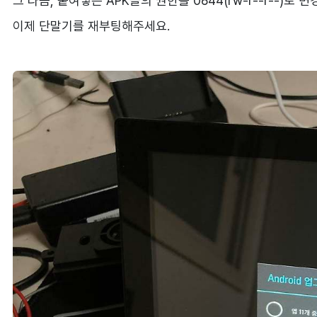
그 다음, 붙여넣은 APK들의 권한을 0644(rw-r--r--)로
이제 단말기를 재부팅해주세요.