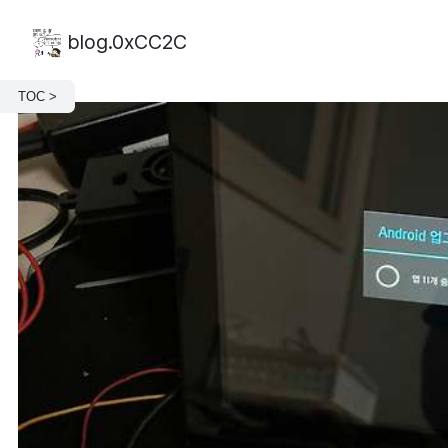
blog.0xCC2C
TOC >