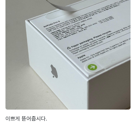
이쁘게 뜯어줍시다.