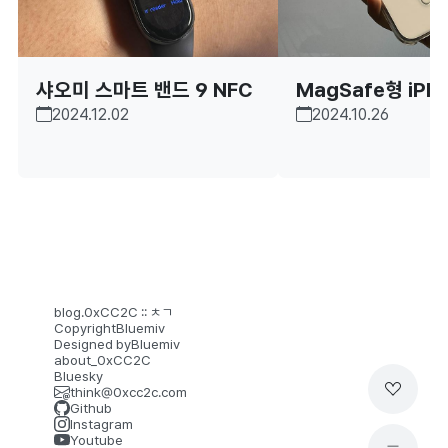
샤오미 스마트 밴드 9 NFC
MagSafe형 iPho
2024.12.02
2024.10.26
ro 투명 케이스
blog.0xCC2C :: ㅊㄱ​
Copyright
Bluemiv
Designed by
Bluemiv
about_0xCC2C
Bluesky
think@0xcc2c.com
Github
Instagram
Youtube